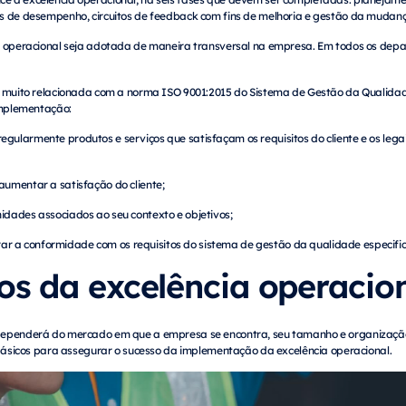
s de desempenho, circuitos de feedback com fins de melhoria e gestão da mudan
a operacional seja adotada de maneira transversal na empresa. Em todos os dep
tá muito relacionada com a norma ISO 9001:2015 do Sistema de Gestão da Qualid
 implementação:
egularmente produtos e serviços que satisfaçam os requisitos do cliente e os leg
 aumentar a satisfação do cliente;
nidades associados ao seu contexto e objetivos;
r a conformidade com os requisitos do sistema de gestão da qualidade especifi
ios da excelência operacio
dependerá do mercado em que a empresa se encontra, seu tamanho e organização 
 básicos para assegurar o sucesso da implementação da excelência operacional.