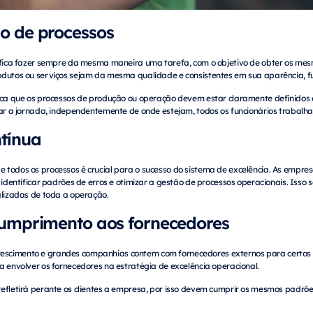
o de processos
nifica fazer sempre da mesma maneira uma tarefa, com o objetivo de obter os mes
odutos ou serviços sejam da mesma qualidade e consistentes em sua aparência, 
fica que os processos de produção ou operação devem estar claramente definidos e
ciar a jornada, independentemente de onde estejam, todos os funcionários trabalh
ntínua
 todos os processos é crucial para o sucesso do sistema de excelência. As empre
, identificar padrões de erros e otimizar a gestão de processos operacionais. Isso 
alizadas de toda a operação.
 cumprimento aos fornecedores
scimento e grandes companhias contem com fornecedores externos para certos p
a envolver os fornecedores na estratégia de excelência operacional.
refletirá perante os clientes a empresa, por isso devem cumprir os mesmos padrõ