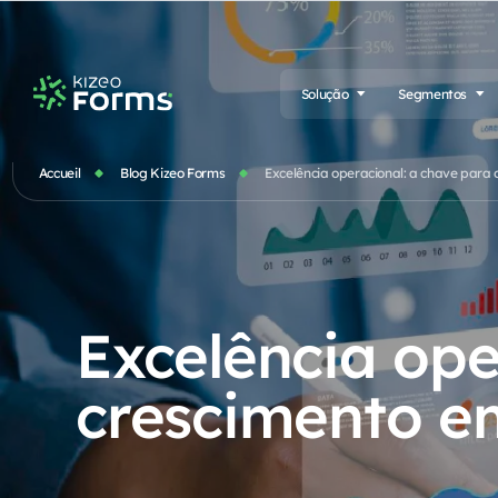
Solução
Segmentos
Accueil
Blog Kizeo Forms
Excelência operacional: a chave para
Excelência ope
crescimento e