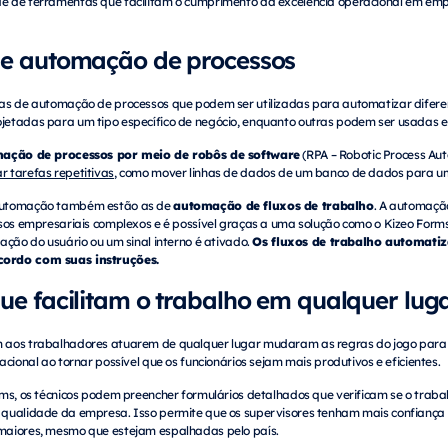
 de ferramentas que facilitam o cumprimento da excelência operacional em empr
e automação de processos
as de automação de processos que podem ser utilizadas para automatizar diferen
etadas para um tipo específico de negócio, enquanto outras podem ser usadas e
ação de processos por meio de robôs de software
(RPA – Robotic Process Auto
r tarefas repetitivas
, como mover linhas de dados de um banco de dados para um
automação de fluxos de trabalho
automação também estão as de
. A automação
ssos empresariais complexos e é possível graças a uma solução como o Kizeo For
Os fluxos de trabalho automat
ação do usuário ou um sinal interno é ativado.
cordo com suas instruções.
e facilitam o trabalho em qualquer lug
 aos trabalhadores atuarem de qualquer lugar mudaram as regras do jogo para
acional ao tornar possível que os funcionários sejam mais produtivos e eficientes.
rms, os técnicos podem preencher formulários detalhados que verificam se o traba
qualidade da empresa. Isso permite que os supervisores tenham mais confiança 
maiores, mesmo que estejam espalhadas pelo país.