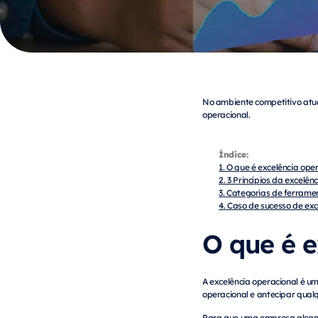
No ambiente competitivo atua
operacional.
Índice:
1. O que é excelência ope
2. 3 Princípios da excelên
3. Categorias de ferrame
4. Caso de sucesso de exc
O que é e
A excelência operacional é um
operacional e antecipar qual
Para que uma empresa alcance