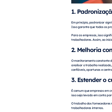
1. Padronizaçã
Em princípio, padronizar sig
Isso garante que todos os pr
Para as empresas, isso signi
trabalhadores. Assim, ao ini
2. Melhoria co
O monitoramento constante de
analisar o trabalho realizado
confiáveis, oportunas e centr
3. Estender o
É comum que empresas em cre
isso seja levado em conta par
O trabalho dos fornecedores 
trabalhadores internos.