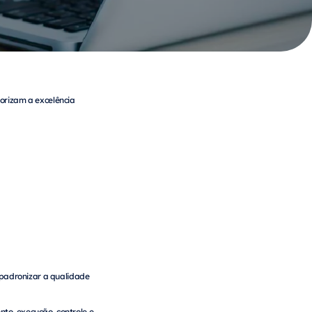
orizam a excelência
 padronizar a qualidade
to, execução, controle e