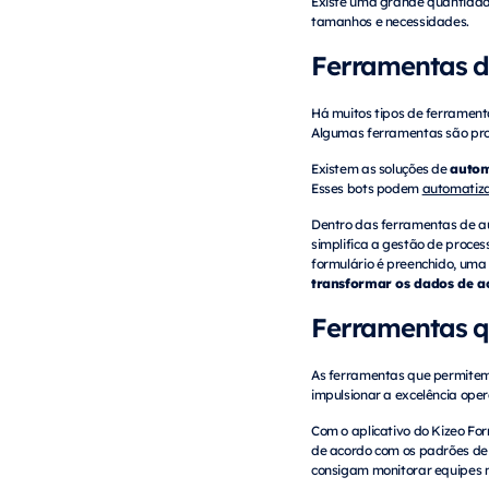
Existe uma grande quantidade
tamanhos e necessidades.
Ferramentas d
Há muitos tipos de ferrament
Algumas ferramentas são proj
autom
Existem as soluções de
Esses bots podem
automatiza
Dentro das ferramentas de 
simplifica a gestão de proce
formulário é preenchido, uma 
transformar os dados de a
Ferramentas qu
As ferramentas que permitem
impulsionar a excelência oper
Com o aplicativo do Kizeo Fo
de acordo com os padrões de 
consigam monitorar equipes 