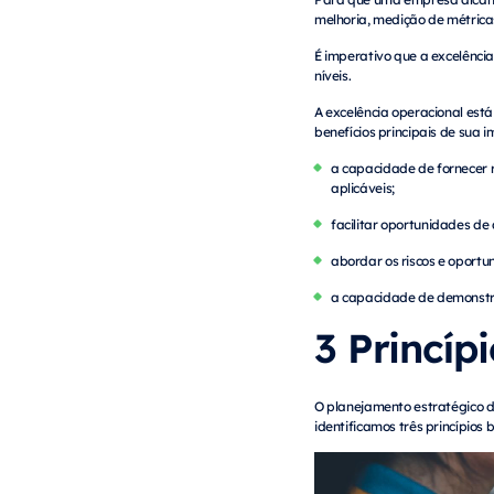
melhoria, medição de métrica
É imperativo que a excelênci
níveis.
A excelência operacional es
benefícios principais de sua
a capacidade de fornecer r
aplicáveis;
facilitar oportunidades de
abordar os riscos e oportu
a capacidade de demonstra
3 Princíp
O planejamento estratégico 
identificamos três princípios