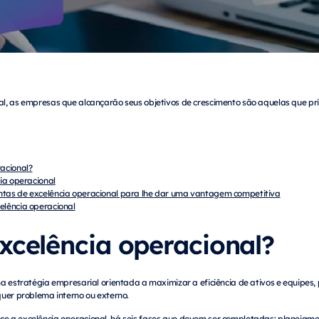
l, as empresas que alcançarão seus objetivos de crescimento são aquelas que pri
racional?
cia operacional
ntas de excelência operacional para lhe dar uma vantagem competitiva
elência operacional
xcelência operacional?
a estratégia empresarial orientada a maximizar a eficiência de ativos e equipes,
quer problema interno ou externo.
 a excelência operacional, há seis fases que devem ser completadas: planejamen