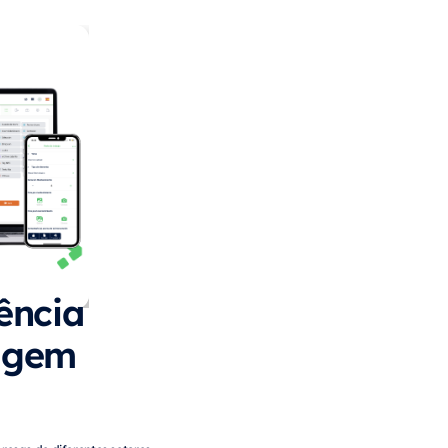
ência
tagem