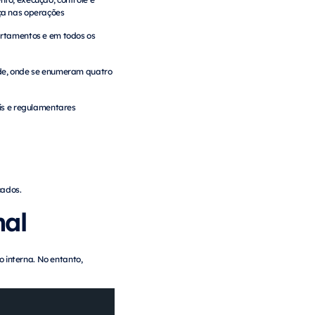
ça nas operações
artamentos e em todos os
ade, onde se enumeram quatro
ais e regulamentares
cados.
nal
interna. No entanto,