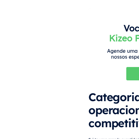
Categoria
operacio
competit