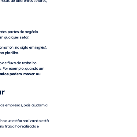
esas de diferentes setores,
tes partes do negócio.
m qualquer setor.
mation, na sigla em inglês).
a planilha.
 de fluxo de trabalho
ms. Por exemplo, quando um
izados podem mover ou
ar
 as empresas, pois ajudam a
lho que estão realizando está
no trabalho realizado e