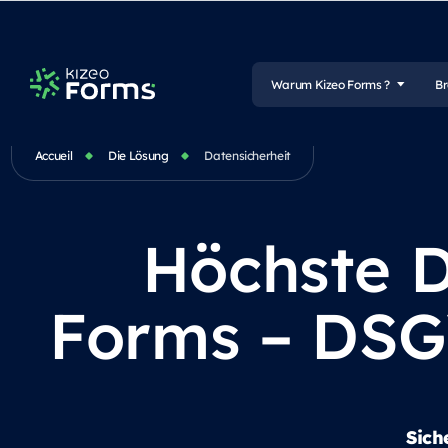
Warum Kizeo Forms ?
B
Accueil
Die Lösung
Datensicherheit
Höchste D
Forms – DSG
Sich