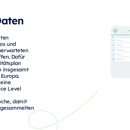
Daten
lten
los und
unerwarteten
fen. Dafür
itätsplan
n insgesamt
 Europa.
 eine
ice Level
oche, damit
e gesammelten