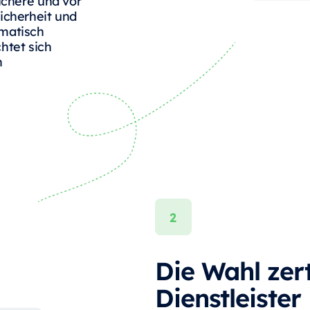
ichere und vor
icherheit und
matisch
chtet sich
n
Die Wahl zert
Dienstleister