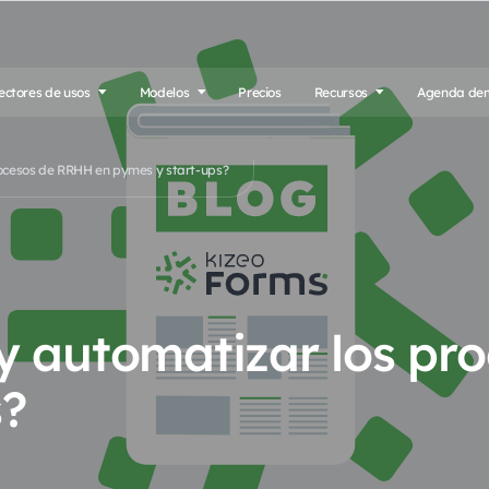
ectores de usos
Modelos
Precios
Recursos
Agenda de
ocesos de RRHH en pymes y start-ups?
y automatizar los pr
s?