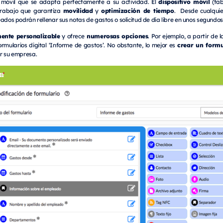
dispositivo móvil
 móvil que se adapta perfectamente a su actividad. El
(tab
movilidad
optimización de tiempo
trabajo que garantiza
y
. Desde cualquie
ados podrán rellenar sus notas de gastos o solicitud de día libre en unos segundos
mente personalizable
numerosas opciones
y ofrece
. Por ejemplo, a partir de 
crear un formu
rmularios digital ‘Informe de gastos’. No obstante, lo mejor es
or su empresa.