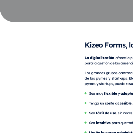
Kizeo Forms, 
La digitalización
ofrece la 
para la gestión de las ausenci
Los grandes grupos contratan
de las pymes y start-ups. Ef
pymes y startups, puede resul
flexible
adapt
Sea muy
y
costo accesible
Tenga un
,
fácil de uso
Sea
, sin nece
intuitivo
Sea
para que tod
Limite la carga administ