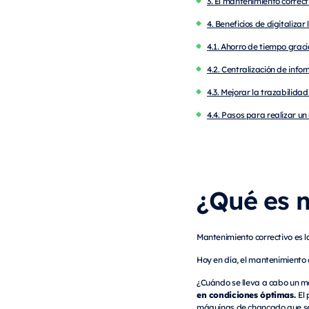
3. El mantenimiento correc
4. Beneficios de digitaliza
4.1. Ahorro de tiempo grac
4.2. Centralización de info
4.3. Mejorar la trazabilida
4.4. Pasos para realizar u
¿Qué es 
Mantenimiento correctivo es l
Hoy en día, el mantenimiento
¿Cuándo se lleva a cabo un m
en condiciones óptimas.
El
máquinas de chancado que se