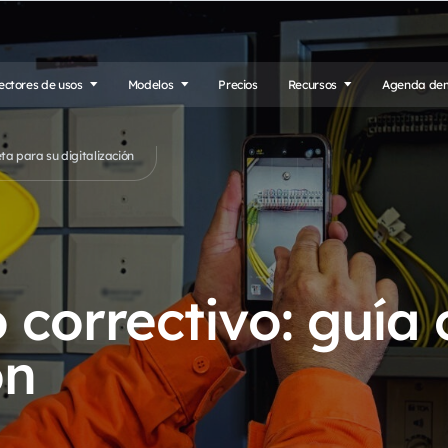
ectores de usos
Modelos
Precios
Recursos
Agenda de
ta para su digitalización
correctivo: guía
ón