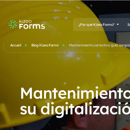
¿Por qué Kizeo Forms?
S
Accueil
Blog Kizeo Forms
Mantenimiento correctivo: guía comple
Mantenimiento 
su digitalizaci