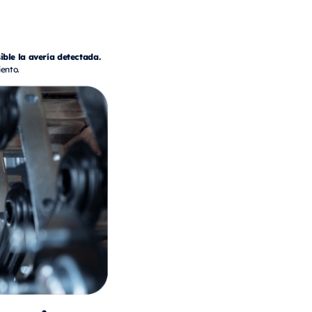
ble la avería detectada.
ento.