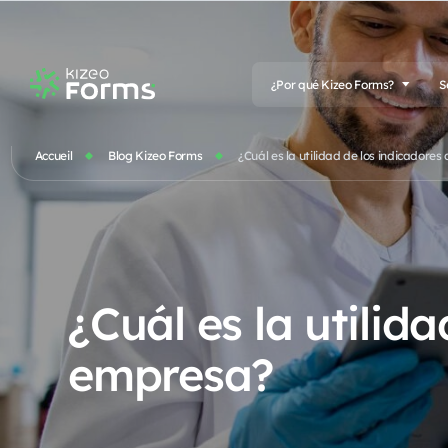
¿Por qué Kizeo Forms?
S
Accueil
Blog Kizeo Forms
¿Cuál es la utilidad de los indicadore
¿Cuál es la utilid
empresa?