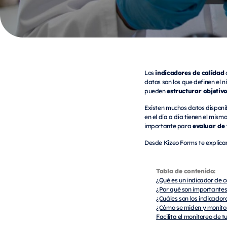
indicadores de calidad
Los
d
datos son los que definen el n
estructurar objetiv
pueden
Existen muchos datos disponib
en el día a día tienen el mism
evaluar de
importante para
Desde Kizeo Forms te explica
Tabla de contenido:
¿Qué es un indicador de 
¿Por qué son importantes
¿Cuáles son los indicador
¿Cómo se miden y monitor
Facilita el monitoreo de 