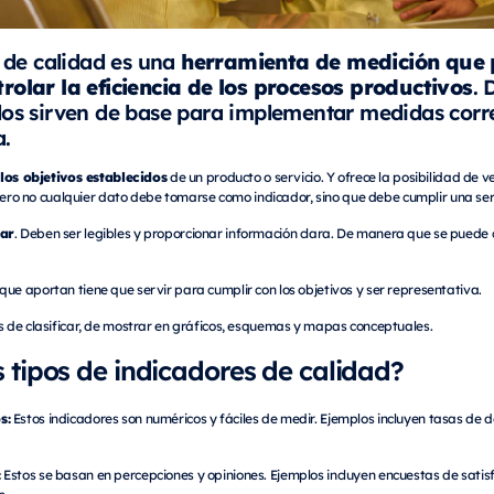
herramienta de medición que 
 de calidad es una
rolar la eficiencia de los procesos productivos
. 
dos sirven de base para implementar medidas corr
a.
los objetivos establecidos
de un producto o servicio. Y ofrece la posibilidad de v
 Pero no cualquier dato debe tomarse como indicador, sino que debe cumplir una seri
car
. Deben ser legibles y proporcionar información clara. De manera que se puede 
 que aportan tiene que servir para cumplir con los objetivos y ser representativa.
es de clasificar, de mostrar en gráficos, esquemas y mapas conceptuales.
s tipos de indicadores de calidad?
s:
Estos indicadores son numéricos y fáciles de medir. Ejemplos incluyen tasas de de
:
Estos se basan en percepciones y opiniones. Ejemplos incluyen encuestas de satisfa
s.