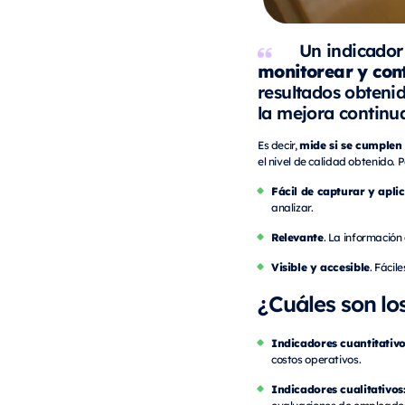
Un indicador
monitorear y cont
resultados obteni
la mejora continu
mide si se cumplen 
Es decir,
el nivel de calidad obtenido.
Fácil de capturar y apli
analizar.
Relevante
. La información
Visible y accesible
. Fácil
¿Cuáles son lo
Indicadores cuantitativo
costos operativos.
Indicadores cualitativos
evaluaciones de empleado