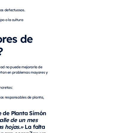
tos defectuosos.
po o la cultura
ores de
?
idad no puede mejorarla de
iertan en problemas mayores y
ncretas:
los responsables de planta,
fe de Planta Simón
talle de un mes
s hojas.»
La falta