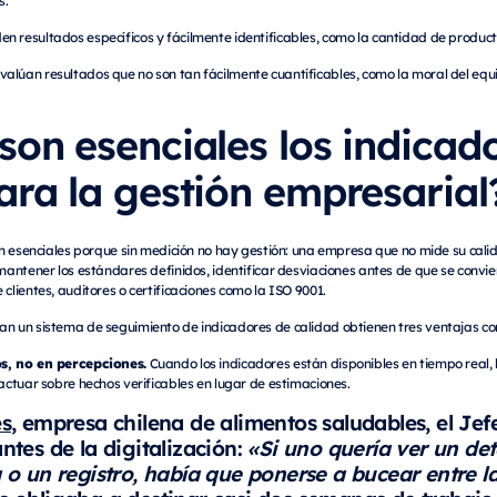
en resultados específicos y fácilmente identificables, como la cantidad de produc
valúan resultados que no son tan fácilmente cuantificables, como la moral del equi
son esenciales los indicad
ara la gestión empresarial
on esenciales porque sin medición no hay gestión: una empresa que no mide su cal
mantener los estándares definidos, identificar desviaciones antes de que se conv
lientes, auditores o certificaciones como la ISO 9001.
 un sistema de seguimiento de indicadores de calidad obtienen tres ventajas co
s, no en percepciones.
Cuando los indicadores están disponibles en tiempo real, 
ctuar sobre hechos verificables en lugar de estimaciones.
es
, empresa chilena de alimentos saludables, el Je
antes de la digitalización:
«Si uno quería ver un de
a o un registro, había que ponerse a bucear entre la