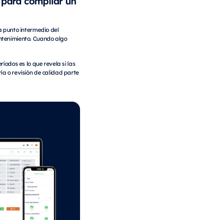
o para compilar un
a punto intermedio del
mantenimiento. Cuando algo
íodos es lo que revela si las
ría o revisión de calidad parte