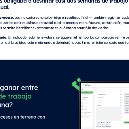
es obligaba a destinar casi dos semanas de trabaj
ual.
proceso.
Los indicadores no solo miden el resultado final — también registran cad
 industrias con requisitos de trazabilidad: alimentos, manufactura, construcción, 
ores permite identificar exactamente en qué etapa ocurrió la desviación.
ada.
Un indicador solo tiene valor si se sigue en el tiempo. La comparación entre per
on o si la calidad está mejorando o deteriorándose. Sin este histórico, cada audito