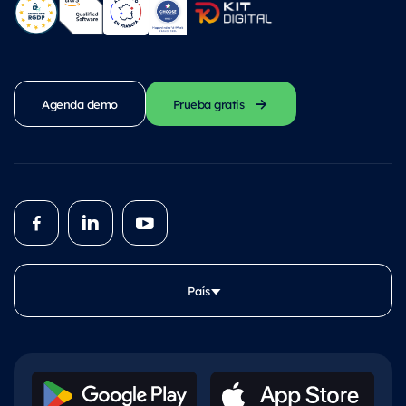
Agenda demo
Prueba gratis
País