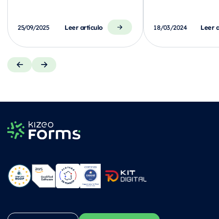
Leer artículo
Leer a
25/09/2025
18/03/2024