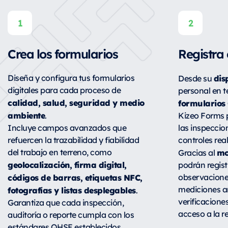
Crea los formularios
Registra 
dis
Diseña y configura tus formularios
Desde su
digitales para cada proceso de
personal en t
calidad, salud, seguridad y medio
formularios 
ambiente
.
Kizeo Forms 
Incluye campos avanzados que
las inspeccio
refuercen la trazabilidad y fiabilidad
controles rea
mo
del trabajo en terreno, como
Gracias al
geolocalización, firma digital,
podrán regist
códigos de barras, etiquetas NFC,
observacione
fotografías y listas desplegables
mediciones a
.
verificaciones
Garantiza que cada inspección,
acceso a la re
auditoría o reporte cumpla con los
estándares QHSE establecidos.