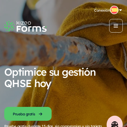
Conexión
Optimice su gestión
QHSE hoy
Prueba gratis
Pruebe gratis durante 15 días, sin compromiso y sin tarjeta