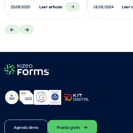
Leer artículo
Leer a
25/09/2025
18/03/2024
Agenda demo
Prueba gratis