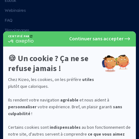
Ebook
Webinaires
FAQ
Témoignages
Alternatives à Kizeo Forms
Sécurité des données
Qui sommes-nous ?
©2026 Kizeo Forms
Mentions légales
Confidentialité
CGV