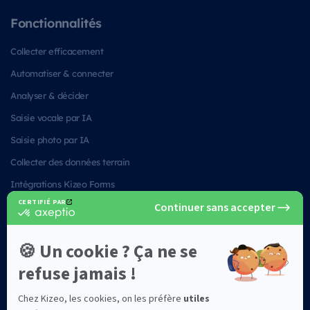
Fonctionnalités
Collecter efficacement
Automatiser & connecter
Analyser & décider
Saisie vocale par IA
Saisie photo par IA
Collecter des données terrain
Intégrations Kizeo Forms
Sécurité des données
Votre secteur
BTP
QHSE