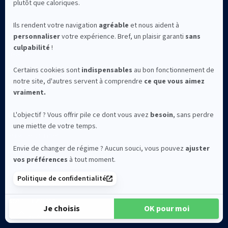
Maintenance
Energie
Industrie
Télécoms
RH
Tous les secteurs
Cas d'usage
Suivi de chantier
Rapport d’incident
Fiche d’intervention
Bon de commande
Bon de livraison
Notes de frais