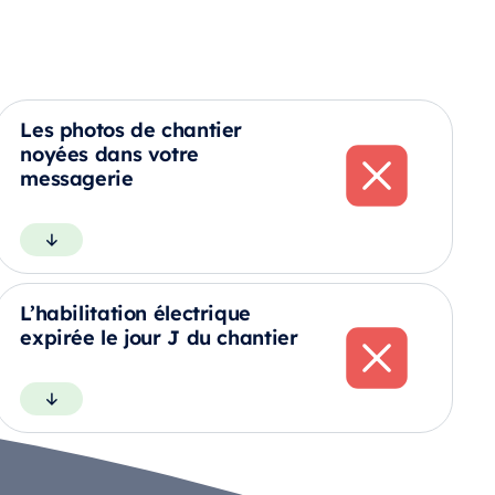
Les photos de chantier
noyées dans votre
messagerie
L’habilitation électrique
expirée le jour J du chantier