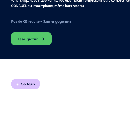
WhatsApp. Avec Kizeo Forms, vos électriciens remplissent leurs comptes re
CONSUEL sur smartphone, même hors réseau.
Pas de CB requise – Sans engagement
Essai gratuit
Secteurs