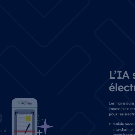
L’IA 
élect
Les mains dans l
impossible de t
pour les électr
Saisie vocal
marchant et l
remplissent 