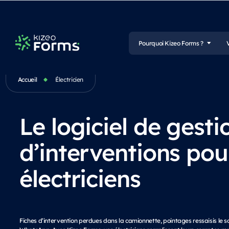
Pourquoi Kizeo Forms ?
Accueil
Électricien
Le logiciel de gesti
d’interventions pou
électriciens
Fiches d’intervention perdues dans la camionnette, pointages ressaisis le s