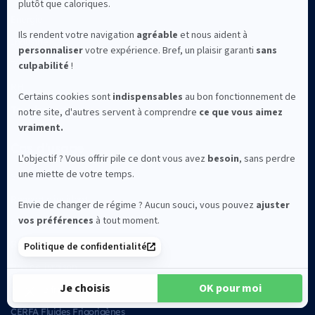
Energie
Industrie
Télécoms
RH
Tous les secteurs
Cas d'usage
Suivi de chantier
Rapport d’incident
Fiche d’intervention
Bon de commande
Bon de livraison
Notes de frais
CERFA Fluides Frigorigènes