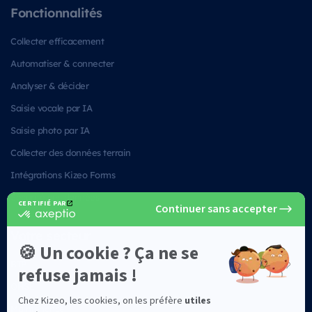
Fonctionnalités
Collecter efficacement
Automatiser & connecter
Analyser & décider
Saisie vocale par IA
Saisie photo par IA
Collecter des données terrain
Intégrations Kizeo Forms
Sécurité des données
Votre secteur
BTP
QHSE
Maintenance