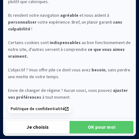
BTP
QHSE
Maintenance
Energie
Industrie
Télécoms
RH
Tous les secteurs
Cas d'usage
Suivi de chantier
Rapport d’incident
Fiche d’intervention
Bon de commande