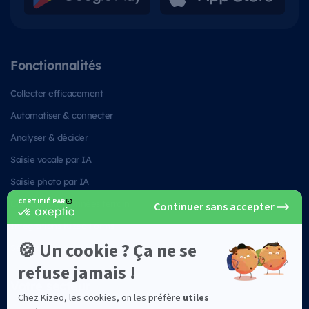
Fonctionnalités
Collecter efficacement
Automatiser & connecter
Analyser & décider
Saisie vocale par IA
Saisie photo par IA
Collecter des données terrain
Intégrations Kizeo Forms
Sécurité des données
Votre secteur