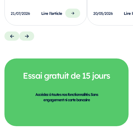
Lire l’article
Lire l
21/07/2026
20/05/2026
Essai gratuit de 15 jours
Accédez à toutes nos fonctionnalités. Sans
engagement ni carte bancaire