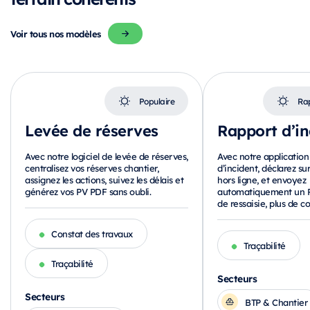
Voir tous nos modèles
Populaire
Rap
Levée de réserves
Rapport d’in
Avec notre logiciel de levée de réserves,
Avec notre application
centralisez vos réserves chantier,
d’incident, déclarez s
assignez les actions, suivez les délais et
hors ligne, et envoyez
générez vos PV PDF sans oubli.
automatiquement un P
de ressaisie, plus de c
Constat des travaux
Traçabilité
Traçabilité
Secteurs
Secteurs
BTP & Chantier