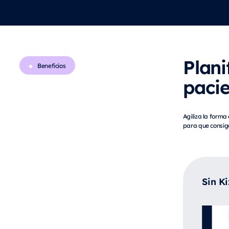
Plani
Beneficios
paci
Agiliza la forma
para que consiga
Sin K