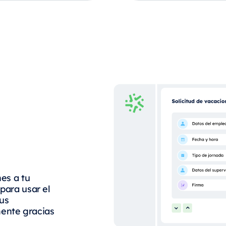
nes a tu
para usar el
tus
mente gracias