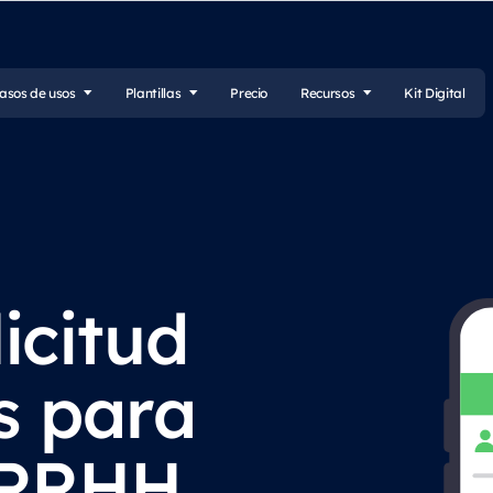
asos de usos
Plantillas
Precio
Recursos
Kit Digital
icitud
s para
 RRHH