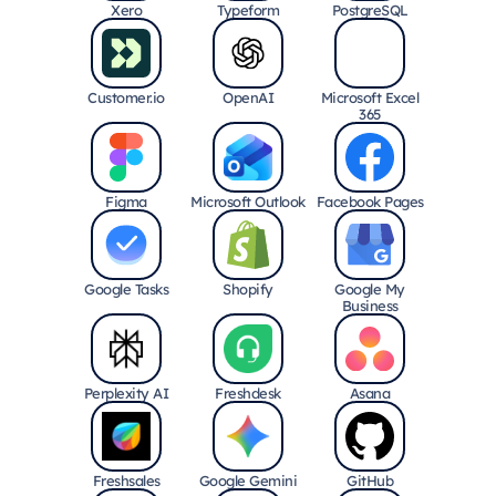
Xero
Typeform
PostgreSQL
Customer.io
OpenAI
Microsoft Excel
365
Figma
Microsoft Outlook
Facebook Pages
Google Tasks
Shopify
Google My
Business
Perplexity AI
Freshdesk
Asana
Freshsales
Google Gemini
GitHub