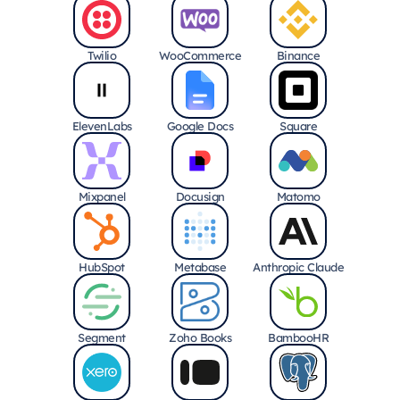
Twilio
WooCommerce
Binance
ElevenLabs
Google Docs
Square
Mixpanel
Docusign
Matomo
HubSpot
Metabase
Anthropic Claude
Segment
Zoho Books
BambooHR