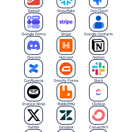
Todoist
Snowflake
Jira Cloud
Google Forms
Stripe
Google Contacts
Discord
Harvest
Notion
Confluence
Gravity Forms
Slack
Invoice Ninja
RabbitMQ
ClickUp
Twitter
Zendesk
ConvertKit