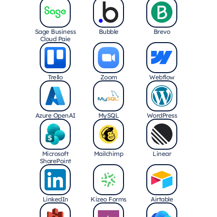
Sage Business
Bubble
Brevo
Cloud Paie
Trello
Zoom
Webflow
Azure OpenAI
MySQL
WordPress
Microsoft
Mailchimp
Linear
SharePoint
LinkedIn
Kizeo Forms
Airtable