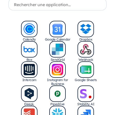
Calendly
Google Calendar
Dropbox
Box
SendGrid
Webhook
Intercom
Instagram for
Google Sheets
Business
DeepL
Pipedrive
Stability AI