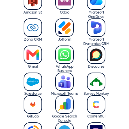
Amazon S3
Odoo
Microsoft
OneDrive
Zoho CRM
Jotform
Microsoft
Dynamics CRM
Gmail
WhatsApp
Discourse
Business
Salesforce
Microsoft Teams
SurveyMonkey
GitLab
Google Search
Contentful
Console