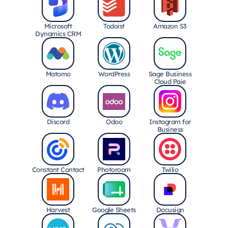
Microsoft
Todoist
Amazon S3
Dynamics CRM
Matomo
WordPress
Sage Business
Cloud Paie
Discord
Odoo
Instagram for
Business
Constant Contact
Photoroom
Twilio
Harvest
Google Sheets
Docusign