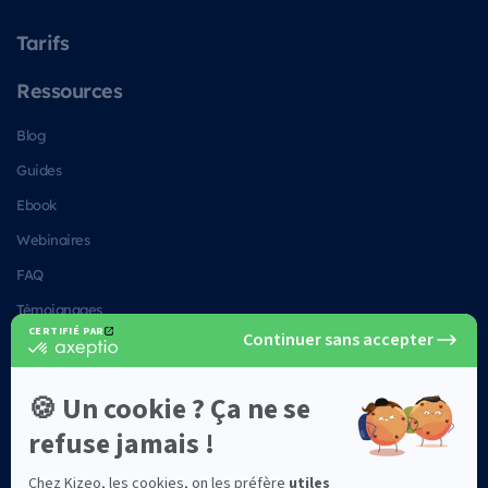
Tarifs
Ressources
Blog
Guides
Ebook
Webinaires
FAQ
Témoignages
Alternatives à Kizeo Forms
Sécurité des données
Qui sommes-nous ?