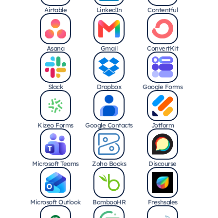
Airtable
LinkedIn
Contentful
Asana
Gmail
ConvertKit
Slack
Dropbox
Google Forms
Kizeo Forms
Google Contacts
Jotform
Microsoft Teams
Zoho Books
Discourse
Microsoft Outlook
BambooHR
Freshsales