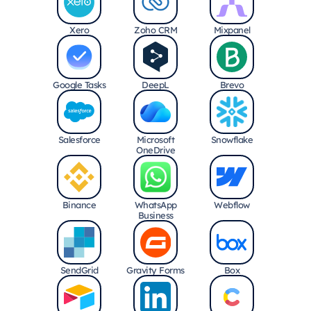
Xero
Zoho CRM
Mixpanel
Google Tasks
DeepL
Brevo
Salesforce
Microsoft
Snowflake
OneDrive
Binance
WhatsApp
Webflow
Business
SendGrid
Gravity Forms
Box