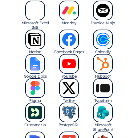
Microsoft Excel
Monday
Invoice Ninja
365
Notion
Facebook Pages
Calendly
Google Docs
YouTube
HubSpot
Figma
Twitter
Typeform
Customer.io
PostgreSQL
Microsoft
SharePoint