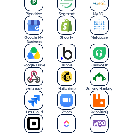
Pipedrive
Segment
MySQL
Google My
Shopify
Metabase
Business
Google Drive
Bubble
Freshdesk
Webhook
Mailchimp
SurveyMonkey
Jira Cloud
Zoom
RabbitMQ