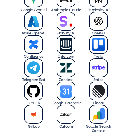
Google Gemini
Anthropic Claude
Perplexity AI
Azure OpenAI
Stability AI
OpenAI
Confluence
Intercom
Trello
Telegram Bot
Zendesk
Stripe
GitHub
Google Calendar
Linear
GitLab
Cal.com
Google Search
Console