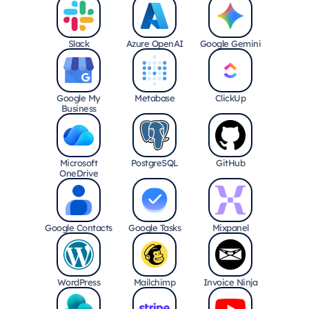
Slack
Azure OpenAI
Google Gemini
Google My
Metabase
ClickUp
Business
Microsoft
PostgreSQL
GitHub
OneDrive
Google Contacts
Google Tasks
Mixpanel
WordPress
Mailchimp
Invoice Ninja