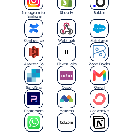
Instagram for
Shopify
Bubble
Business
Confluence
Webhook
Salesforce
Amazon S3
ElevenLabs
Zoho Books
SendGrid
Odoo
Gmail
Photoroom
Matomo
ConvertKit