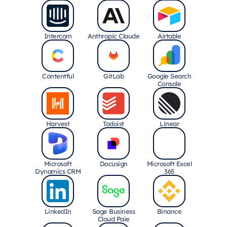
Intercom
Anthropic Claude
Airtable
Contentful
GitLab
Google Search
Console
Harvest
Todoist
Linear
Microsoft
Docusign
Microsoft Excel
Dynamics CRM
365
LinkedIn
Sage Business
Binance
Cloud Paie