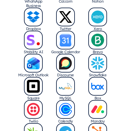
WhatsApp
Cal.com
Notion
Business
Dropbox
Twitter
Xero
Stability AI
Google Calendar
Brevo
Microsoft Outlook
Discourse
Snowflake
Square
MySQL
Box
Twilio
Calendly
Monday