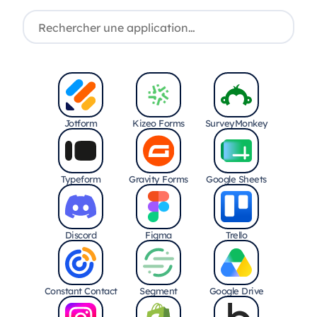
Jotform
Kizeo Forms
SurveyMonkey
Typeform
Gravity Forms
Google Sheets
Discord
Figma
Trello
Constant Contact
Segment
Google Drive