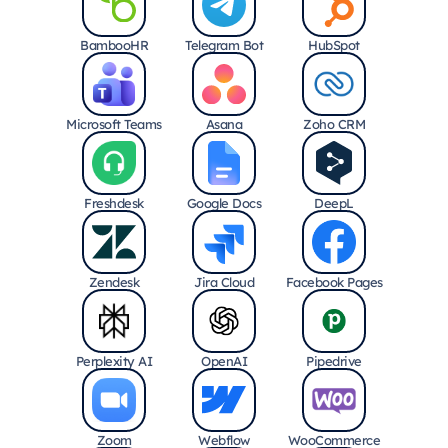
BambooHR
Telegram Bot
HubSpot
Microsoft Teams
Asana
Zoho CRM
Freshdesk
Google Docs
DeepL
Zendesk
Jira Cloud
Facebook Pages
Perplexity AI
OpenAI
Pipedrive
Zoom
Webflow
WooCommerce