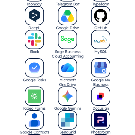
Monday
Telegram Bot
Typeform
DeepL
Google Drive
GitHub
Slack
Sage Business
MySQL
Cloud Accounting
Google Tasks
Microsoft
Google My
OneDrive
Business
Kizeo Forms
Google Gemini
Docusign
Google Contacts
SendGrid
Photoroom