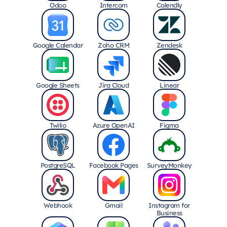
Odoo
Intercom
Calendly
Google Calendar
Zoho CRM
Zendesk
Google Sheets
Jira Cloud
Linear
Twilio
Azure OpenAI
Figma
PostgreSQL
Facebook Pages
SurveyMonkey
Webhook
Gmail
Instagram for
Business