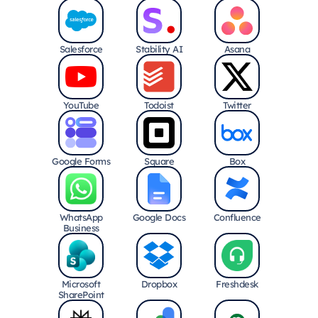
Salesforce
Stability AI
Asana
YouTube
Todoist
Twitter
Google Forms
Square
Box
WhatsApp
Google Docs
Confluence
Business
Microsoft
Dropbox
Freshdesk
SharePoint