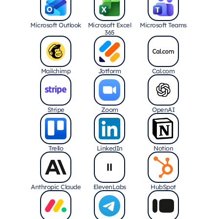
Microsoft Outlook
Microsoft Excel
Microsoft Teams
365
Mailchimp
Jotform
Cal.com
Stripe
Zoom
OpenAI
Trello
LinkedIn
Notion
Anthropic Claude
ElevenLabs
HubSpot