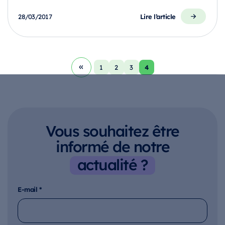
Lire l’article
28/03/2017
4
1
2
3
Vous souhaitez être
informé de notre
actualité ?
E-mail
*