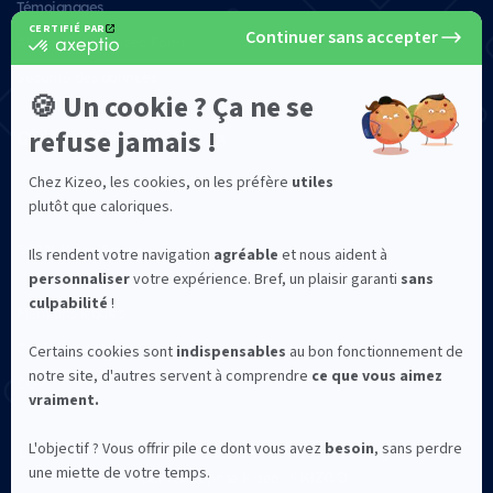
Témoignages
Alternatives à Kizeo Forms
Sécurité des données
Qui sommes-nous ?
©2026 Kizeo Forms
Mentions légales
Confidentialité
CGV
La solution Kizeo Forms est conçue et développée à Avignon avec
par l'entreprise Kizeo