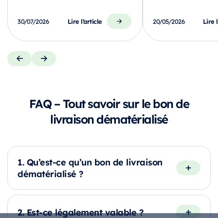
Lire l’article
Lire l
30/07/2026
20/05/2026
FAQ – Tout savoir sur le bon de
livraison dématérialisé
1. Qu’est-ce qu’un bon de livraison
dématérialisé ?
2. Est-ce légalement valable ?