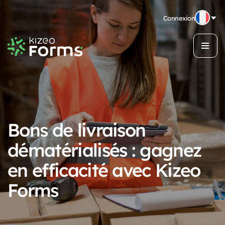
Connexion
Bons de livraison
dématérialisés : gagnez
en efficacité avec Kizeo
Forms