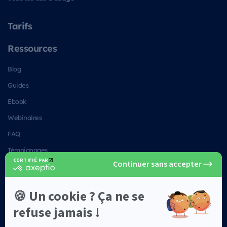
Tarifs
Ressources
Blog
Guides
Ebook
Webinaires
FAQ
Témoignages
Alternatives à Kizeo Forms
Sécurité des données
Qui sommes-nous ?