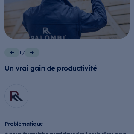
1
/
Un vrai gain de productivité
+
Problématique
P
formulaire numérique
De
Avec un
signé par le client, nous