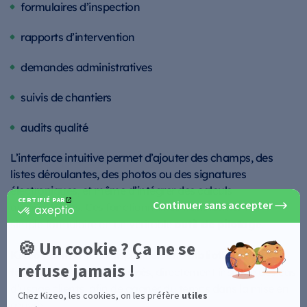
formulaires d’inspection
rapports d’intervention
demandes administratives
suivis de chantiers
audits qualité
L’interface intuitive permet d’ajouter des champs, des
listes déroulantes, des photos ou des signatures
électroniques, et même d’intégrer des calculs
automatiques. Ces fonctionnalités transforment un
outil de pilotage
simple formulaire en un véritable
.
Kizeo Forms
bibliothèque de
met à disposition une
formulaires préconfigurés
, directement inspirée des cas
d’usage clients, afin de gagner du temps dans la mise en
œuvre.