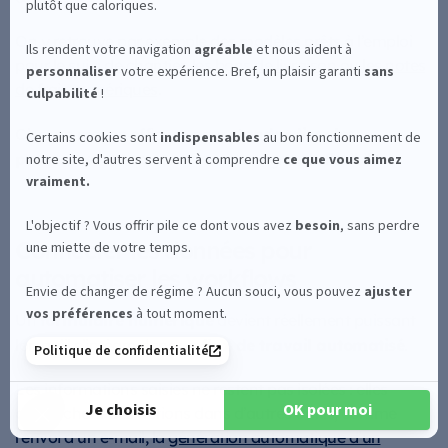
On y retrouve par exemple des modèles prêts à l’emploi
pour le
suivi de chantier
, les
bons de livraison
ou les
notes
de frais numériques
.
standardiser les
C’est un moyen efficace pour
processus
tout en conservant une grande flexibilité.
Connecter les données pour
automatiser les workflows
formulaire numérique
Un
devient réellement puissant
flux de travail automatisé
lorsqu’il s’intègre dans un
.
Les informations saisies ne restent pas isolées : elles
déclenchent des actions dans d’autres outils, comme
l’envoi d’un e-mail, la
génération automatique d’un