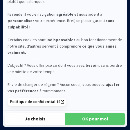
Tous les secteurs
Cas d'usage
Suivi de chantier
Rapport d’incident
Fiche d’intervention
Bon de commande
Bon de livraison
Notes de frais
CERFA Fluides Frigorigènes
Tous les cas d’usage
Tarifs
Ressources