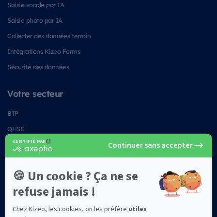
Saisie vocale par IA
Saisie photo par IA
Collecter des données terrain
Intégrations Kizeo Forms
Sécurité des données
Votre secteur
BTP
QHSE
Maintenance
Energie
Industrie
Télécoms
RH