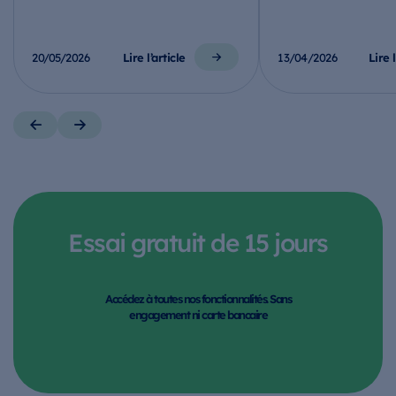
Lire l’article
Lire l
20/05/2026
13/04/2026
Essai gratuit de 15 jours
Accédez à toutes nos fonctionnalités. Sans
engagement ni carte bancaire